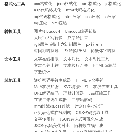
css格式化
json格式化
xml格式化
js格式化
格式化工具
asp代码格式化
html代码格式化
sql代码格式化
html压缩
css压缩
js压缩
sql压缩
xml压缩
图片转base64
Unicode编码转换
转换工具
人民币大写转换
汉字转拼音
rgb颜色转换十六进制颜色
px转rem
时间戳转换器
PX转换REM
简繁体字转换
文字在线排版
文本对比
文本对比工具
文本工具
文本合并比较
文本按行合并
HTML编辑器
字数统计
随机密码字符生成器
HTML转义字符
其他工具
Md5在线加密
SVG背景生成
在线去重工具
URL解码编码
理财计算器
css压缩工具
在线二维码生成器
二维码解码
html过滤/js/css过滤
计划任务批处理
正则表达式在线测试
CSS代码提取工具
文字转图片
JSON表达式可视化生成
JSON代码美化对比
随机数在线生成